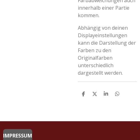
Farbabweichungen auch
innerhalb einer Partie
kommen.
Abhängig von deinen
Displayeinstellungen
kann die Darstellung der
Farben zu den
Originalfarben
unterschiedlich
dargestellt werden.
T
T
T
T
E
E
E
E
I
I
I
I
L
L
L
L
E
E
E
E
N
N
N
N
IMPRESSUM