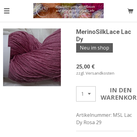
Zum
Hauptinhalt
springen
MerinoSilkLace Lac
Dy
Neu im shop
25,00 €
zzgl. Versandkosten
IN DEN
WARENKOR
Artikelnummer:
MSL Lac
Dy Rosa 29