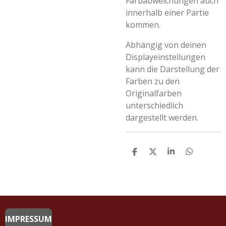
Farbabweichungen auch
innerhalb einer Partie
kommen.
Abhängig von deinen
Displayeinstellungen
kann die Darstellung der
Farben zu den
Originalfarben
unterschiedlich
dargestellt werden.
T
T
T
T
E
E
E
E
I
I
I
I
L
L
L
L
E
E
E
E
N
N
N
N
IMPRESSUM