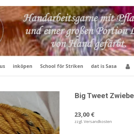
us
inköpen
School för Striken
dat is Sasa
Big Tweet Zwiebe
23,00 €
zzgl. Versandkosten