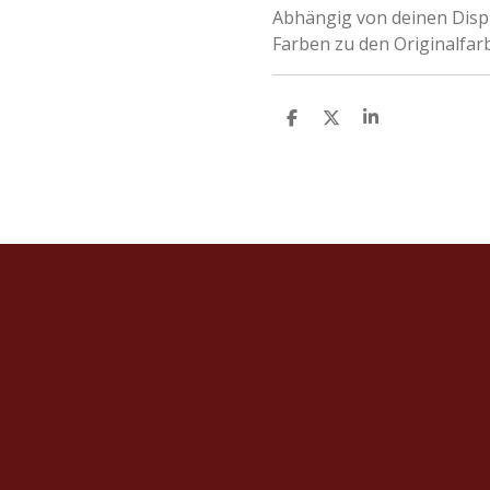
Abhängig von deinen Displ
Farben zu den Originalfarb
T
T
T
E
E
E
I
I
I
L
L
L
E
E
E
N
N
N