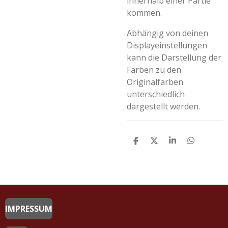
innerhalb einer Partie
kommen.
Abhängig von deinen
Displayeinstellungen
kann die Darstellung der
Farben zu den
Originalfarben
unterschiedlich
dargestellt werden.
T
T
T
T
E
E
E
E
I
I
I
I
L
L
L
L
E
E
E
E
N
N
N
N
IMPRESSUM